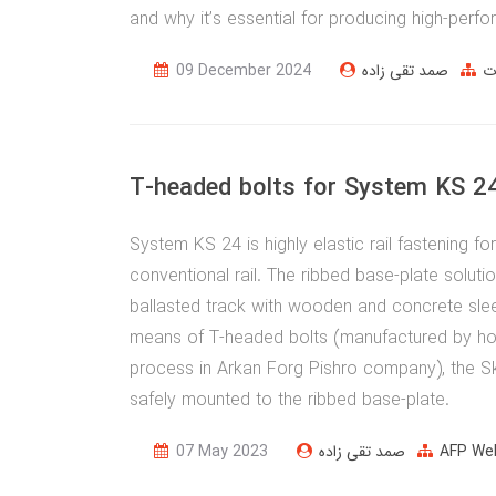
and why it’s essential for producing high-per
ت
صمد تقی زاده
09 December 2024
T-headed bolts for System KS 2
System KS 24 is highly elastic rail fastening for
conventional rail. The ribbed base-plate solutio
ballasted track with wooden and concrete sle
means of T-headed bolts (manufactured by hot
process in Arkan Forg Pishro company), the Sk
safely mounted to the ribbed base-plate.
AFP We
صمد تقی زاده
07 May 2023