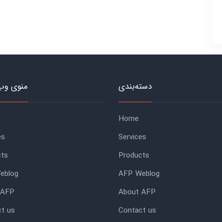
دسته‌بندی
منوی وب
Home
es
Services
cts
Products
eblog
AFP Weblog
 AFP
About AFP
t us
Contact us